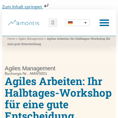
Zum Inhalt springen
Was wir vermitteln
Was wir beitragen
Was wir nutzen
Was uns bewegt
Wer wir sind
Agiles Arbeiten: Ihr Halbtages-Workshop für
»
»
Home
Agiles Management
eine gute Entscheidung
Agiles Management
Buchungs-Nr.: AMWS001
Agiles Arbeiten: Ihr
Halbtages-Workshop
für eine gute
Entscheidung