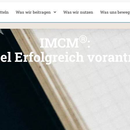
tteln
Was wir beitragen
Was wir nutzen
Was uns beweg
®
IMCM
:
l Erfolgreich vorant