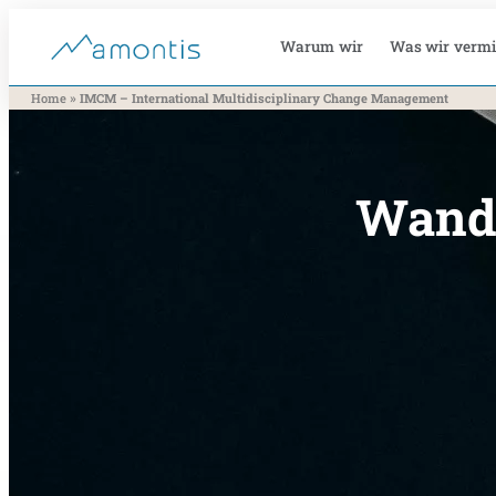
Warum wir
Was wir vermi
»
Home
IMCM – International Multidisciplinary Change Management
Wande