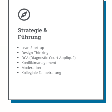
Strategie &
Führung
Strategie &
Führung
Wir helfen Ihnen dabei, die richtige
Geschäftsstrategie zu finden oder Innovationen zu
Lean Start-up
fördern. Wir nutzen zum Beispiel die DCA-
Design Thinking
Workshops, um einen datengesteuerten Aktionsplan
DCA (Diagnostic Court Appliqué)
zu erstellen.
Konfliktmanagement
Moderation
Strategie & Führung
Kollegiale Fallbetratung
Weiterbildungen