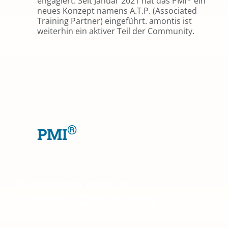
engagiert. Seit Januar 2021 hat das PMI
ein
neues Konzept namens A.T.P. (Associated
Training Partner) eingeführt. amontis ist
weiterhin ein aktiver Teil der Community.
®
PMI
Die Mischung macht es
Blended Consulting​