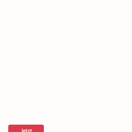
Mit
Blended
Zeit.
Consulting
kombinieren
Anfragen
wir unsere
→
Kompetenzen
und liefern
unsere
Dienstleistungen
in drei
Formaten:
remote
, in
Präsenz
und
hybrid
.
So stellen wir
sicher, Ihnen
die beste
Lösung für Ihre
Herausforderungen
bieten zu
können!
Jetzt