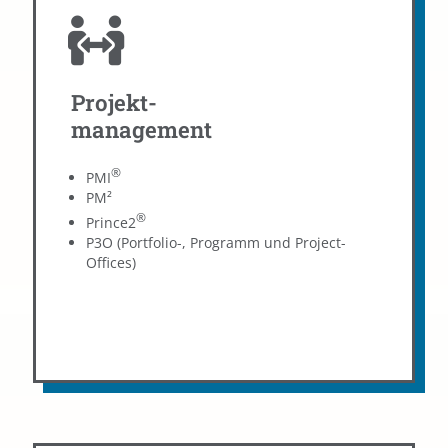
Projektmanagement
Projekt-
management
Wir helfen Ihrer Projektorganisation, die passende
Struktur zu wählen, um Ihre Ziele zu erreichen. Dabei
orientieren wir uns an den besten Standards, wie
®
PMI
®
zum Beispiel PMI
, und nutzen geeignete Werkzeuge
PM²
wie die RACI-Matrix.
®
Prince2
P3O (Portfolio-, Programm und Project-
Projektmanagement
Offices)
Weiterbildungen