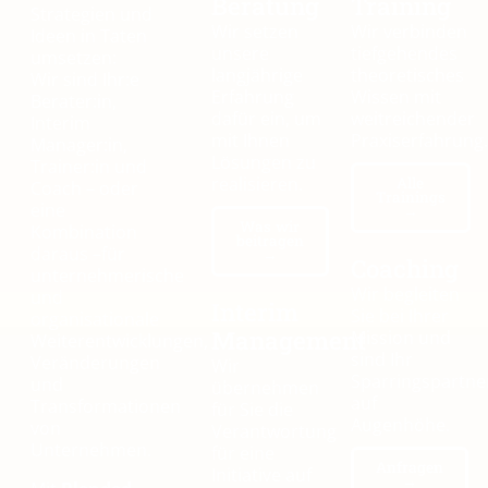
Beratung
Training
Strategien und
Wir setzen
Wir verbinden
Ideen in Taten
unsere
tiefgehendes
umsetzen:
langjährige
theoretisches
Wir sind Ihr:e
Erfahrung
Wissen mit
Berater:in,
dafür ein, um
weitreichender
Interim
mit Ihnen
Praxiserfahrung.
Manager:in,
Lösungen zu
Trainer:in und
realisieren.
Alle
Coach – oder
Trainings
eine
→
Was wir
Kombination
beitragen
daraus –für
→
Coaching
unternehmerische
Wir begleiten
und
Interim
Sie bei Ihrer
organisationale
Management
Mission und
Weiterentwicklungen,
sind Ihr
Veränderungen
Wir
Sparringspartne
und
übernehmen
auf
Transformationen
für Sie die
Augenhöhe.
von
Verantwortung
Unternehmen.
für eine
Anfragen
Initiative auf
→