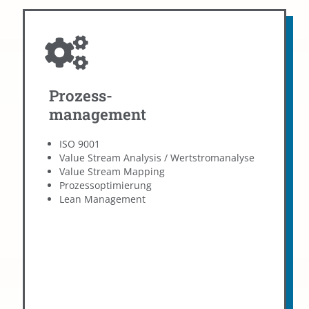
Prozess-
Prozessmanagement
management
Wir helfen Ihnen, Verschwendung zu vermeiden und
die passenden Optimierungen zu implementieren.
ISO 9001
Dabei nutzen wir beispielsweise das Lean Thinking
Value Stream Analysis / Wertstromanalyse
Framework und die Wertstromanalyse, um gezielt
Value Stream Mapping
kundenfokussierte Prozesse aufzusetzen.
Prozessoptimierung
Lean Management
Prozessmanagement
Weiterbildungen