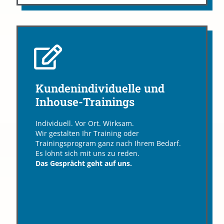
Ihre Vorteile im Überblick:
Kundenindividuelle und
Inhouse-Trainings
Zeit- und kosteneffizient
Maßgeschneidertes Kursangebot
Individuell. Vor Ort. Wirksam.
Absolute Diskretion
Wir gestalten Ihr Training oder
Angepasste Case-Studies
Trainingsprogram ganz nach Ihrem Bedarf.
Optimierung durch Praxisbezug
Es lohnt sich mit uns zu reden.
Teamorientiertes Lernen
Das Gesprächt geht auf uns.
Pesönliche Beratung →