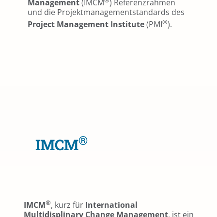
®
Management
(IMCM
) Referenzrahmen
und die Projektmanagementstandards des
®
Project Management Institute
(PMI
).
®
IMCM
®
IMCM
, kurz für
International
Multidisplinary Change Management
, ist ein