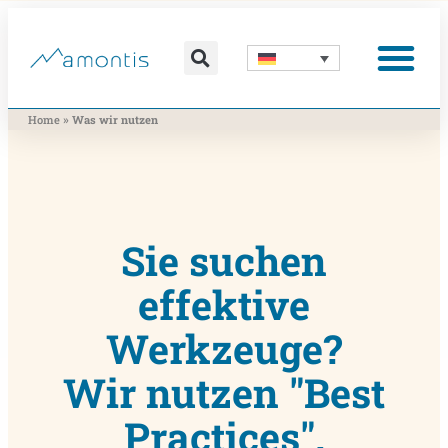
Was wir vermitteln
Was wir beitragen
Was wir nutzen
Was uns bewegt
Wer wir sind
»
Home
Was wir nutzen
Sie suchen
effektive
Werkzeuge?
Wir nutzen "Best
Practices".