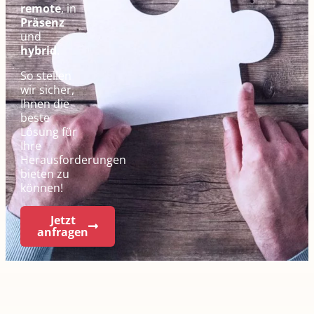
remote
, in
Präsenz
und
hybrid
.
So stellen
wir sicher,
Ihnen die
beste
Lösung für
Ihre
Herausforderungen
bieten zu
können!
Jetzt
anfragen