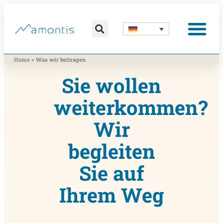
Inhalt
springen
Was wir vermitteln
Was wir beitragen
Was wir nutzen
Was uns bewegt
Wer wir sind
»
Home
Was wir beitragen
Sie wollen
weiterkommen?
Wir
begleiten
Sie auf
Ihrem Weg