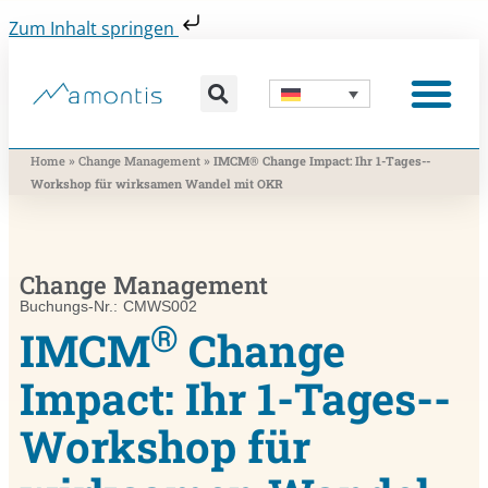
Zum Inhalt springen
Was wir vermitteln
Was wir beitragen
Was wir nutzen
Was uns bewegt
Wer wir sind
»
»
Home
Change Management
IMCM® Change Impact: Ihr 1-Tages-­
Workshop für wirksamen Wandel mit OKR
Change Management
Buchungs-Nr.: CMWS002
®
IMCM
Change
Impact: Ihr 1-Tages-­
Workshop für