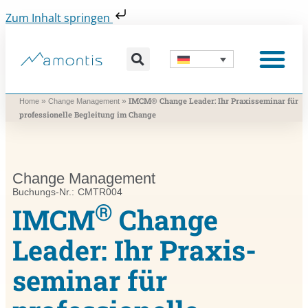
Zum Inhalt springen
Was wir vermitteln
Was wir beitragen
Was wir nutzen
Was uns bewegt
Wer wir sind
IMCM® Change Leader: Ihr Praxis­seminar für
»
»
Home
Change Management
professionelle Begleitung im Change
Change Management
Buchungs-Nr.: CMTR004
®
IMCM
Change
Leader: Ihr Praxis­
seminar für