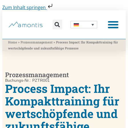
Zum Inhalt springen
Was wir vermitteln
Was wir beitragen
Was wir nutzen
Was uns bewegt
Wer wir sind
»
»
Home
Prozessmanagement
Process Impact: Ihr Kompakttraining für
wertschöpfende und zukunftsfähige Prozesse
Prozessmanagement
Buchungs-Nr.: PZTR001
Process Impact: Ihr
Kompakttraining für
wertschöpfende und
zukunftsfähige