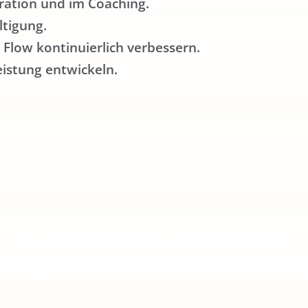
eration und im Coaching.
ltigung.
 Flow kontinuierlich verbessern.
eistung entwickeln.
Lassen Sie uns gemeinsam
e Organisation nach vorne brin