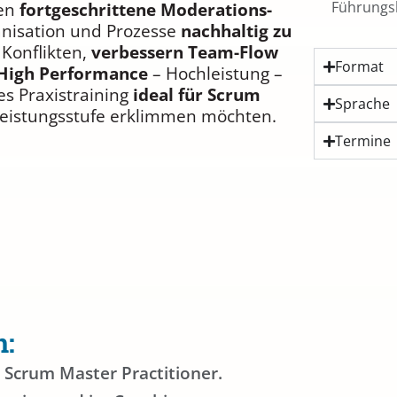
Führungsk
nen
fortgeschrittene Moderations-
anisation und Prozesse
nachhaltig zu
 Konflikten,
verbessern Team-Flow
Format
High Performance
– Hochleistung –
es Praxistraining
ideal für Scrum
Sprache
 Leistungsstufe erklimmen möchten.
Termine
n:
s Scrum Master Practitioner.