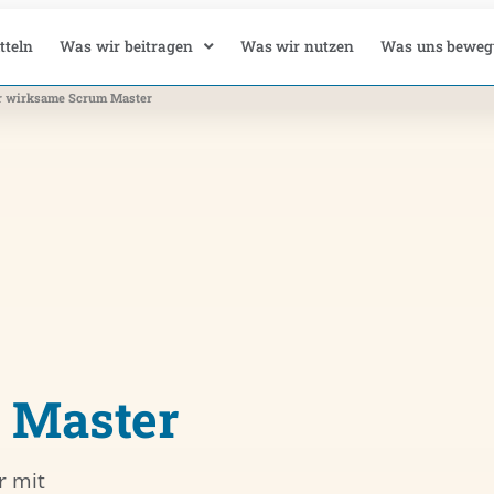
tteln
Was wir beitragen
Was wir nutzen
Was uns beweg
für wirksame Scrum Master
 Master
r mit