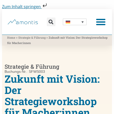
Zum Inhalt springen
Was wir vermitteln
Was wir beitragen
Was wir nutzen
Was uns bewegt
Wer wir sind
»
»
Home
Strategie & Führung
Zukunft mit Vision: Der Strategieworkshop
für Macher:innen
Strategie & Führung
Buchungs-Nr.: SFWS003
Zukunft mit Vision:
Der
Strategieworkshop
für Macher:innen