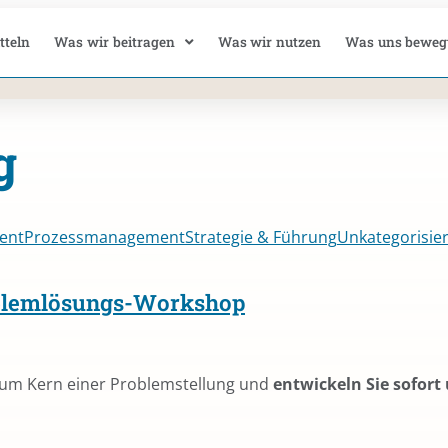
tteln
Was wir beitragen
Was wir nutzen
Was uns beweg
g
ent
Prozessmanagement
Strategie & Führung
Unkategorisier
oblemlösungs-Workshop
um Kern einer Problemstellung und
entwickeln Sie sofor