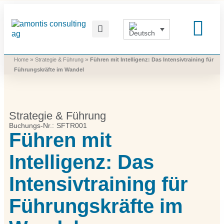
Was wir vermitteln
Was wir beitragen
Was wir nutzen
Was uns bewegt
»
»
Home
Strategie & Führung
Führen mit Intelligenz: Das Intensivtraining für
Führungskräfte im Wandel
Strategie & Führung
Buchungs-Nr.: SFTR001
Führen mit
Intelligenz: Das
Intensivtraining für
Führungskräfte im