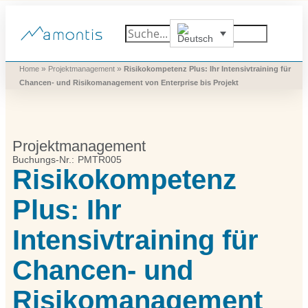
Was wir vermitteln
Was wir beitragen
Was wir nutzen
Was uns bewegt
Wer wir sind
»
»
Home
Projektmanagement
Risikokompetenz Plus: Ihr Intensivtraining für
Chancen- und Risikomanagement von Enterprise bis Projekt
Projektmanagement
Buchungs-Nr.: PMTR005
Risikokompetenz
Plus: Ihr
Intensivtraining für
Chancen- und
Risikomanagement