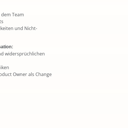
d dem Team
ts
keiten und Nicht-
ation:
d widersprüchlichen
siken
Product Owner als Change