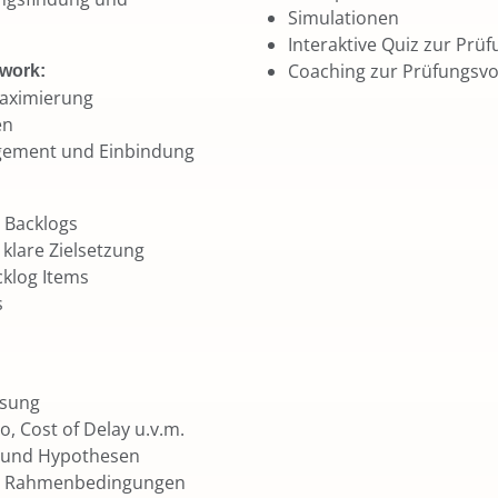
Simulationen
Interaktive Quiz zur Prü
Coaching zur Prüfungsvo
work:
maximierung
en
gement und Einbindung
t Backlogs
klare Zielsetzung
cklog Items
s
ssung
, Cost of Delay u.v.m.
e und Hypothesen
len Rahmenbedingungen