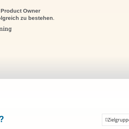
m Product Owner
.
olgreich zu bestehen
ning
?
Zielgrupp