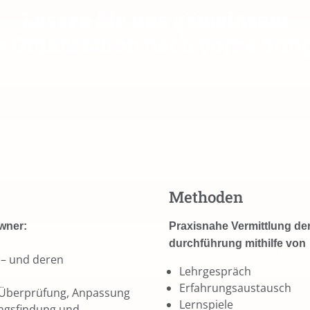
Lassen Sie uns gemeinsam
e Organisation nach vorne brin
Methoden
wner:
Praxisnahe Vermittlung de
durchführung mithilfe von
s – und deren
Lehrgespräch
Erfahrungsaustausch
 Überprüfung, Anpassung
Lernspiele
ungsfindung und