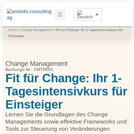
Was wir vermitteln
Was wir beitragen
Was wir nutzen
Was uns bewegt
»
»
Home
Change Management
Fit für Change: Ihr 1-Tages­intensivkurs für
Einsteiger
Change Management
Buchungs-Nr.: CMTR001
Fit für Change: Ihr 1-
Tages­intensivkurs für
Einsteiger
Lernen Sie die Grundlagen des Change
Managements sowie effektive Frameworks und
Tools zur Steuerung von Veränderungen