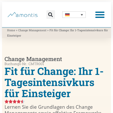
Was wir vermitteln
Was wir beitragen
Was wir nutzen
Was uns bewegt
Wer wir sind
»
»
Home
Change Management
Fit für Change: Ihr 1-Tages­intensivkurs für
Einsteiger
Change Management
Buchungs-Nr.: CMTR001
Fit für Change: Ihr 1-
Tages­intensivkurs
für Einsteiger
Lernen Sie die Grundlagen des Change
Managements sowie effektive Frameworks