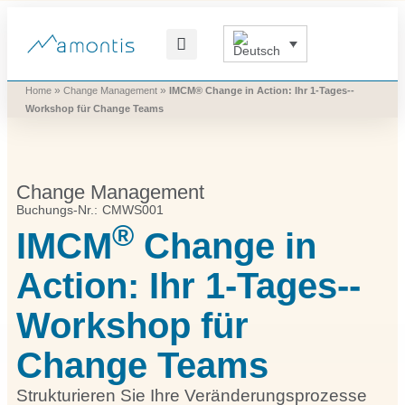
Was wir vermitteln
Was wir beitragen
Was wir nutzen
Was uns bewegt
»
»
Home
Change Management
IMCM® Change in Action: Ihr 1-Tages-­
Workshop für Change Teams
Change Management
Buchungs-Nr.: CMWS001
®
IMCM
Change in
Action: Ihr 1-Tages-­
Workshop für
Change Teams
Strukturieren Sie Ihre Veränderungsprozesse