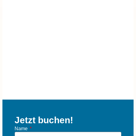
H
V
Jetzt buchen!
Name