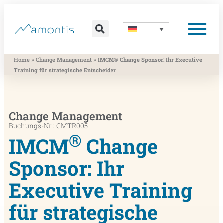
Was wir vermitteln
Was wir beitragen
Was wir nutzen
Was uns bewegt
Wer wir sind
»
»
Home
Change Management
IMCM® Change Sponsor: Ihr Executive
Training für strategische Entscheider
Change Management
Buchungs-Nr.: CMTR005
®
IMCM
Change
Sponsor: Ihr
Executive Training
für strategische