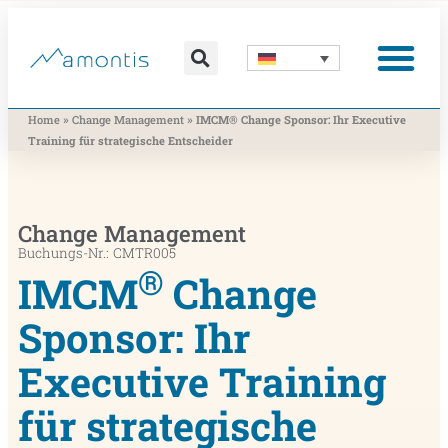
Was wir vermitteln
Was wir beitragen
Was wir nutzen
Was uns bewegt
Wer wir sind
»
»
Home
Change Management
IMCM® Change Sponsor: Ihr Executive
Training für strategische Entscheider
Change Management
Buchungs-Nr.: CMTR005
®
IMCM
Change
Sponsor: Ihr
Executive Training
für strategische