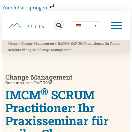
Zum Inhalt springen
Was wir vermitteln
Was wir beitragen
Was wir nutzen
Was uns bewegt
Wer wir sind
»
»
Home
Change Management
IMCM® SCRUM Practitioner: Ihr Praxis­
seminar für agiles Change Management
Change Management
Buchungs-Nr.: CMTR008
®
IMCM
SCRUM
Practitioner: Ihr
Praxis­seminar für