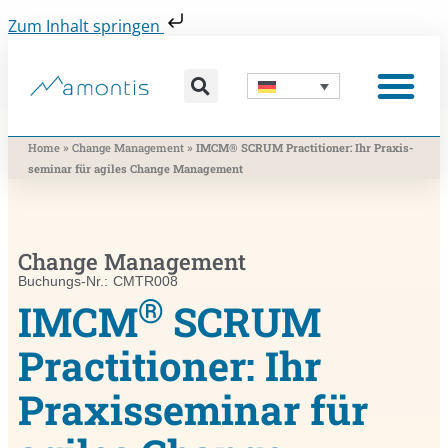
Zum Inhalt springen
Was wir vermitteln
Was wir beitragen
Was wir nutzen
Was uns bewegt
Wer wir sind
»
»
Home
Change Management
IMCM® SCRUM Practitioner: Ihr Praxis­
seminar für agiles Change Management
Change Management
Buchungs-Nr.: CMTR008
®
IMCM
SCRUM
Practitioner: Ihr
Praxis­seminar für