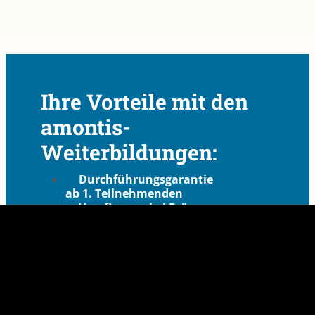
Ihre Vorteile mit den
amontis-
Weiterbildungen:
Durchführungsgarantie
ab 1. Teilnehmenden
Verpflegung bei Präsenz-
Weiterbildungen
Zertifizierter und
auditierter Anbieter
Fundierte Inhalte aus
Wissenschaft und Praxis
Flexibilität in der
Kursgestaltung