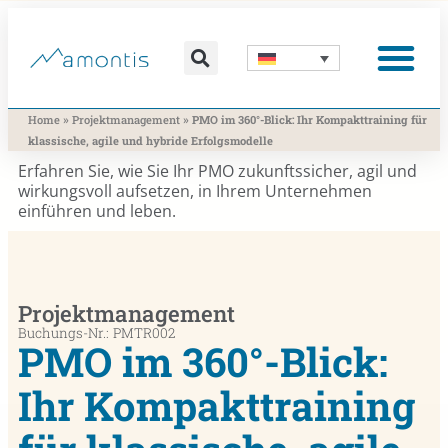
Was wir vermitteln
Was wir beitragen
Was wir nutzen
Was uns bewegt
Wer wir sind
»
»
Home
Projektmanagement
PMO im 360°-Blick: Ihr Kompakttraining für
klassische, agile und hybride Erfolgsmodelle
Erfahren Sie, wie Sie Ihr PMO zukunftssicher, agil und
wirkungsvoll aufsetzen, in Ihrem Unternehmen
einführen und leben.
Projektmanagement
Buchungs-Nr.: PMTR002
PMO im 360°-Blick:
Ihr Kompakttraining