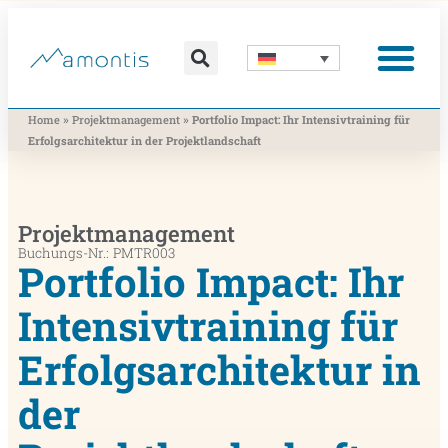
Was wir vermitteln
Was wir beitragen
Was wir nutzen
Was uns bewegt
Wer wir sind
»
»
Home
Projektmanagement
Portfolio Impact: Ihr Intensivtraining für
Erfolgsarchitektur in der Projektlandschaft
Projektmanagement
Buchungs-Nr.: PMTR003
Portfolio Impact: Ihr
Intensivtraining für
Erfolgsarchitektur in
der