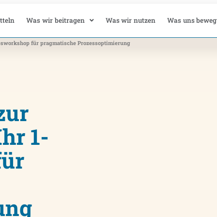
tteln
Was wir beitragen
Was wir nutzen
Was uns beweg
esworkshop für pragmatische Prozessoptimierung
zur
hr 1-
für
ung