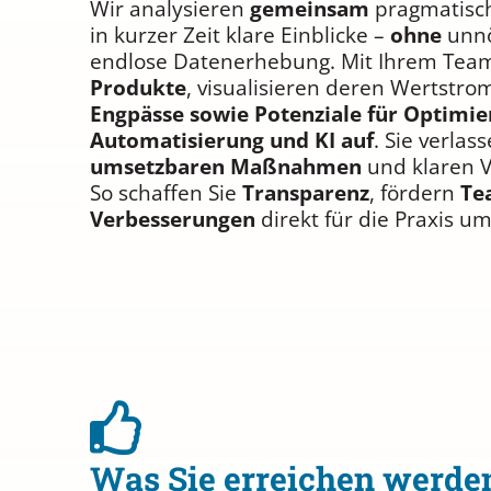
Wir analysieren
gemeinsam
pragmatisc
in kurzer Zeit klare Einblicke –
ohne
unnö
endlose Datenerhebung. Mit Ihrem Te
Produkte
, visualisieren deren Wertstr
Engpässe sowie Potenziale für Optimier
Automatisierung und KI auf
. Sie verla
umsetzbaren Maßnahmen
und klaren V
So schaffen Sie
Transparenz
, fördern
Te
Verbesserungen
direkt für die Praxis um
Was Sie erreichen werde