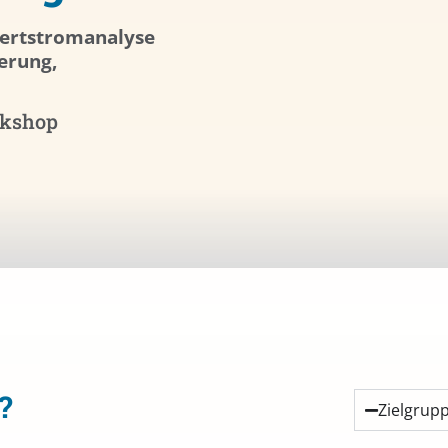
ertstromanalyse
erung,
kshop
?
Zielgrup