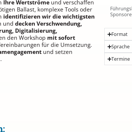
h
Ihre Wertströme
und verschaffen
Führungsk
tigen Ballast, komplexe Tools oder
Sponsore
am
identifizieren wir die wichtigsten
om und
decken Verschwendung,
ung, Digitalisierung,
Format
ssen den Workshop
mit sofort
ereinbarungen für die Umsetzung.
Sprache
amengagement
und setzen
.
Termine
n: