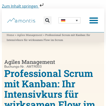
Zum Inhalt springen
Was wir vermitteln
Was wir beitragen
Was wir nutzen
Was uns bewegt
Wer wir sind
»
»
Home
Agiles Management
Professional Scrum mit Kanban: Ihr
Intensivkurs für wirksamen Flow im Scrum
Agiles Management
Buchungs-Nr.: AMTR003
Professional Scrum
mit Kanban: Ihr
Intensivkurs für
wirksamen Flow im