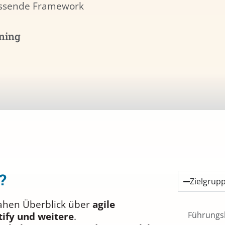
assende Framework
ning
?
Zielgrup
nahen Überblick über
agile
Führungsk
tify und weitere
.