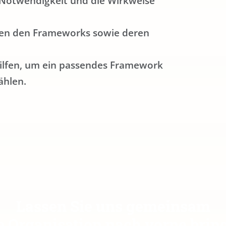
e Notwendigkeit und die Wirkweise
chen den Frameworks sowie deren
hilfen, um ein passendes Framework
ählen.
Lassen Sie uns gemeinsam
e Organisation nach vorne brin