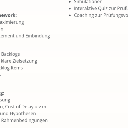
Simulationen
Interaktive Quiz zur Prü
mework:
Coaching zur Prüfungsvo
maximierung
en
gement und Einbindung
t Backlogs
klare Zielsetzung
cklog Items
s
g:
ssung
, Cost of Delay u.v.m.
e und Hypothesen
len Rahmenbedingungen