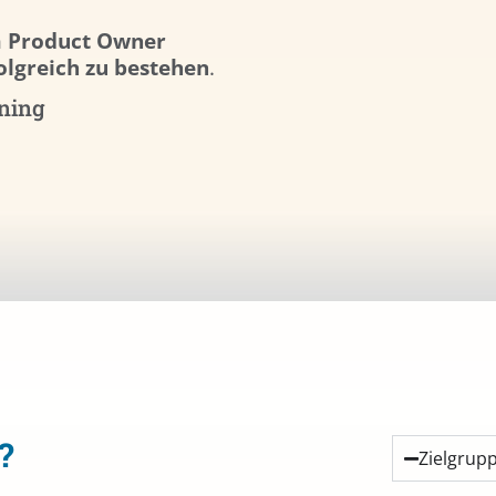
m Product Owner
olgreich zu bestehen
.
ning
?
Zielgrup