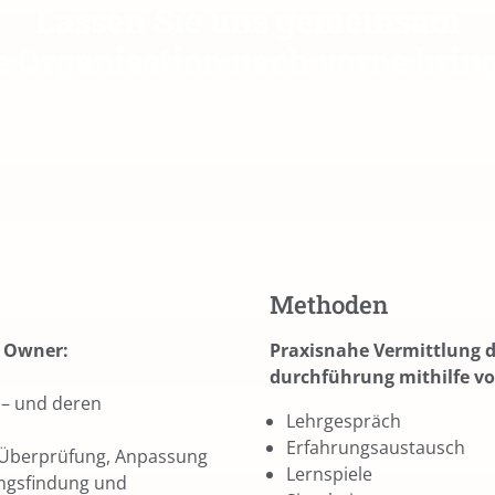
Lassen Sie uns gemeinsam
e Organisation nach vorne brin
Methoden
t Owner:
Praxisnahe Vermittlung d
durchführung mithilfe v
s – und deren
Lehrgespräch
Erfahrungsaustausch
 Überprüfung, Anpassung
Lernspiele
ungsfindung und