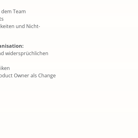
d dem Team
ts
keiten und Nicht-
nisation:
d widersprüchlichen
siken
Product Owner als Change