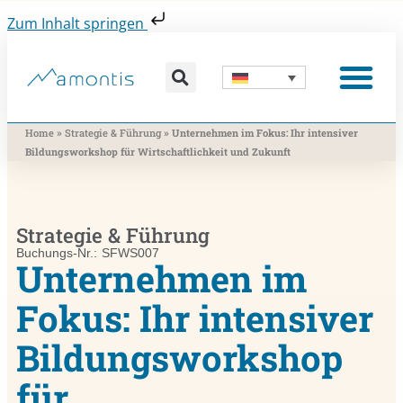
Zum Inhalt springen
Was wir vermitteln
Was wir beitragen
Was wir nutzen
Was uns bewegt
Wer wir sind
»
»
Home
Strategie & Führung
Unternehmen im Fokus: Ihr intensiver
Bildungsworkshop für Wirtschaftlichkeit und Zukunft
Strategie & Führung
Buchungs-Nr.: SFWS007
Unternehmen im
Fokus: Ihr intensiver
Bildungsworkshop
für