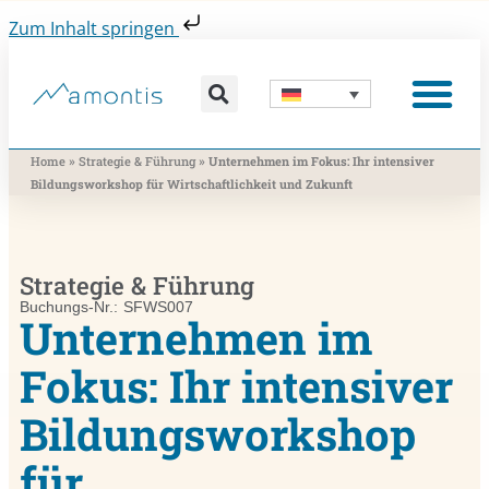
Zum Inhalt springen
Was wir vermitteln
Was wir beitragen
Was wir nutzen
Was uns bewegt
Wer wir sind
»
»
Home
Strategie & Führung
Unternehmen im Fokus: Ihr intensiver
Bildungsworkshop für Wirtschaftlichkeit und Zukunft
Strategie & Führung
Buchungs-Nr.: SFWS007
Unternehmen im
Fokus: Ihr intensiver
Bildungsworkshop
für