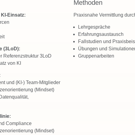
Methoden
 KI-Einsatz:
Praxisnahe Vermittlung durc
rcen
Lehrgespräche
Erfahrungsaustausch
eit
Fallstudien und Praxisbeis
e (3LoD):
Übungen und Simulationen,
er Referenzstruktur 3LoD
Gruppenarbeiten
atz von KI
:
t und (KI-) Team-Mitglieder
zenorientierung (Mindset)
Datenqualität,
inie:
nd Compliance
zenorientierung (Mindset)