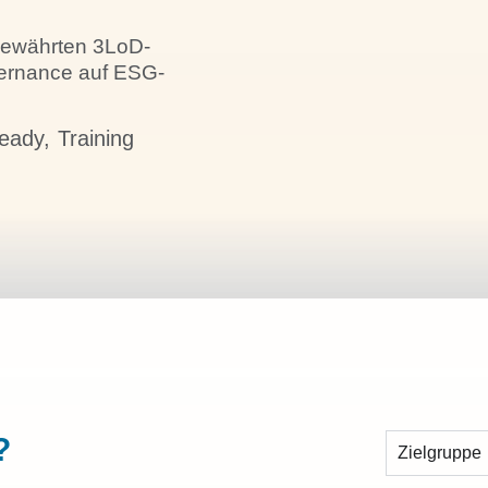
s bewährten 3LoD-
vernance auf ESG-
eady
,
Training
?
Zielgruppe