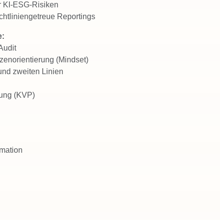
r KI-ESG-Risiken
ichtliniengetreue Reportings
e:
Audit
zenorientierung (Mindset)
und zweiten Linien
rung (KVP)
mation