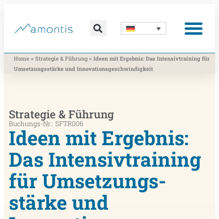
Was wir vermitteln
Was wir beitragen
Was wir nutzen
Was uns bewegt
Wer wir sind
»
»
Home
Strategie & Führung
Ideen mit Ergebnis: Das Intensivtraining für
Umsetzungs­stärke und Innovations­geschwindigkeit
Strategie & Führung
Buchungs-Nr.: SFTR006
Ideen mit Ergebnis:
Das Intensivtraining
für Umsetzungs­
stärke und