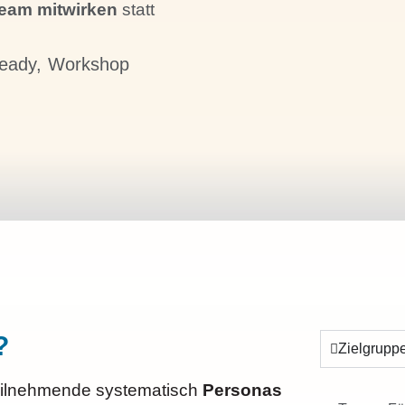
Team mitwirken
statt
eady
,
Workshop
?
Zielgrupp
eilnehmende systematisch
Personas