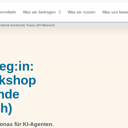
ermitteln
Was wir beitragen
Was wir nutzen
Was uns bew
r hybrid-werdende Teams (KI-Mensch)
eg:in:
rkshop
nde
h)
sonas für KI-Agenten
,