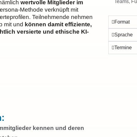
Teams, Fü
 nämlich
wertvolle Mitglieder im
 Persona-Methode verknüpft mit
Werteprofilen. Teilnehmende nehmen
Format
p mit und
können damit effiziente,
htlich versierte und ethische KI-
Sprache
Termine
:
ammitglieder kennen und deren