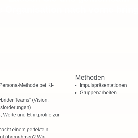
e Organisation nach vorne brin
Methoden
 Persona-Methode bei KI-
Impulspräsentationen
Gruppenarbeiten
ybrider Teams“ (Vision,
usforderungen)
 Werte und Ethikprofile zur
acht eine:n perfekte:n
gent übernehmen? Wie