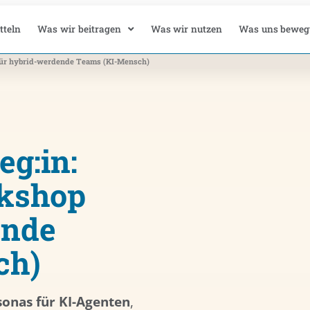
tteln
Was wir beitragen
Was wir nutzen
Was uns beweg
 für hybrid-werdende Teams (KI-Mensch)
eg:in:
rkshop
ende
ch)
sonas für KI-Agenten
,