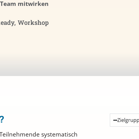
m Team mitwirken
Ready
,
Workshop
?
Zielgrup
 Teilnehmende systematisch