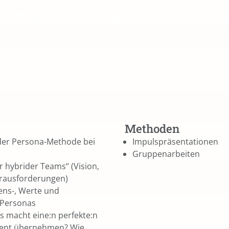
e Organisation nach vorne brin
Methoden
der Persona-Methode bei
Impulspräsentationen
Gruppenarbeiten
r hybrider Teams“ (Vision,
erausforderungen)
ens-, Werte und
n-Personas
s macht eine:n perfekte:n
Agent übernehmen? Wie