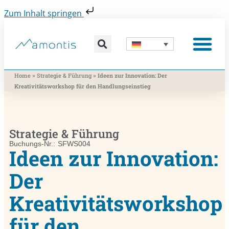
Zum Inhalt springen
Was wir vermitteln
Was wir beitragen
Was wir nutzen
Was uns bewegt
Wer wir sind
»
»
Home
Strategie & Führung
Ideen zur Innovation: Der
Kreativitätsworkshop für den Handlungseinstieg
Strategie & Führung
Buchungs-Nr.: SFWS004
Ideen zur Innovation:
Der
Kreativitätsworkshop
für den