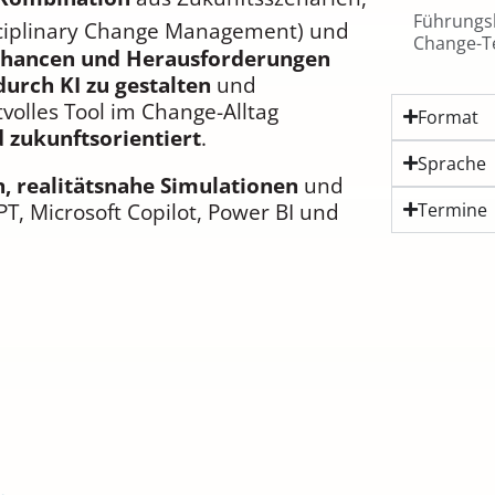
Führungsk
isciplinary Change Management) und
Change-
hancen und Herausforderungen
urch KI zu gestalten
und
rtvolles Tool im Change-Alltag
Format
d zukunftsorientiert
.
Sprache
, realitätsnahe Simulationen
und
PT, Microsoft Copilot, Power BI und
Termine