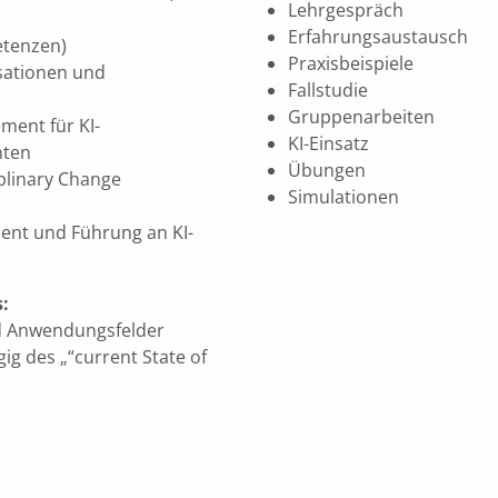
Lehrgespräch
Erfahrungsaustausch
etenzen)
Praxisbeispiele
sationen und
Fallstudie
Gruppenarbeiten
ent für KI-
KI-Einsatz
nten
Übungen
iplinary Change
Simulationen
nt und Führung an KI-
:
nd Anwendungsfelder
gig des „“current State of