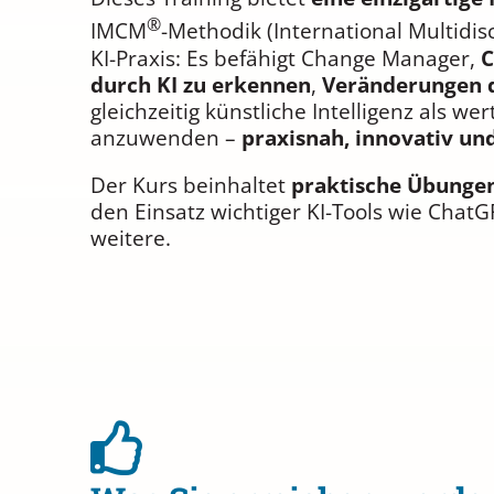
®
IMCM
-Methodik (International Multid
KI-Praxis: Es befähigt Change Manager,
C
durch KI zu erkennen
,
Veränderungen d
gleichzeitig künstliche Intelligenz als we
anzuwenden –
praxisnah, innovativ un
Der Kurs beinhaltet
praktische Übungen
den Einsatz wichtiger KI-Tools wie ChatG
weitere.