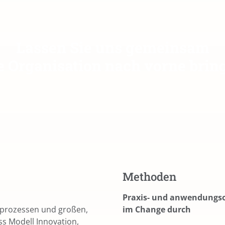
Lassen Sie uns gemeinsam
e Organisation nach vorne brin
Methoden
Praxis- und anwendungso
gsprozessen und großen,
im Change durch
ss Modell Innovation,