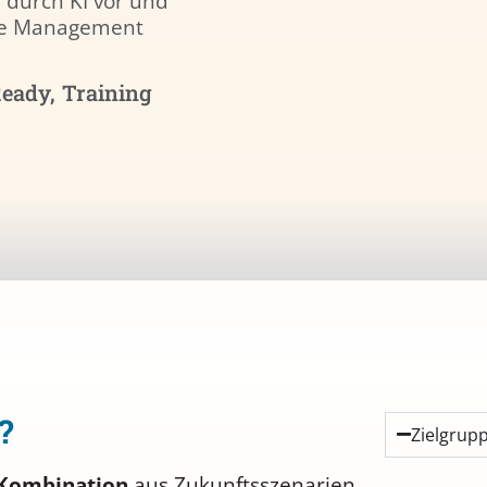
l durch KI vor und
ange Management
Ready
,
Training
?
Zielgrup
e Kombination
aus Zukunftsszenarien,