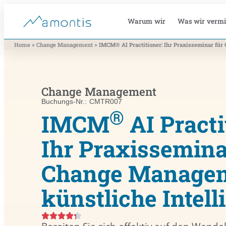
Warum wir
Was wir vermi
»
»
Home
Change Management
IMCM® AI Practitioner: Ihr Praxis­seminar fü
Change Management
Buchungs-Nr.: CMTR007
®
IMCM
AI Practi
Ihr Praxis­semina
Change Manage
künstliche Intell