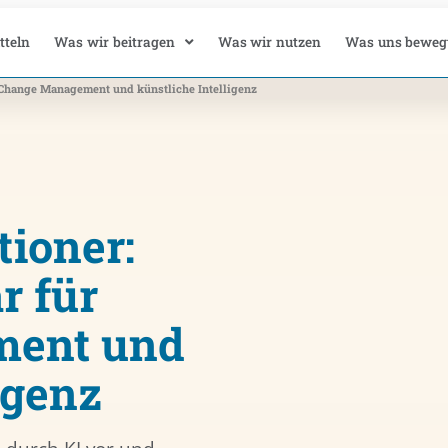
tteln
Was wir beitragen
Was wir nutzen
Was uns beweg
r Change Management und künstliche Intelligenz
tioner:
r für
ment und
igenz