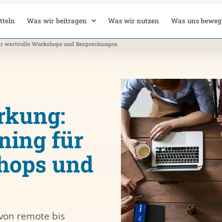
tteln
Was wir beitragen
Was wir nutzen
Was uns beweg
für wertvolle Workshops und Besprechungen
rkung:
ning für
hops und
von remote bis