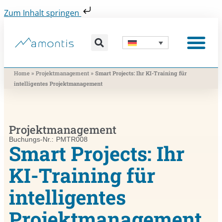
Zum Inhalt springen
Was wir vermitteln
Was wir beitragen
Was wir nutzen
Was uns bewegt
Wer wir sind
»
»
Home
Projektmanagement
Smart Projects: Ihr KI-Training für
intelligentes Projektmanagement
Projektmanagement
Buchungs-Nr.: PMTR008
Smart Projects: Ihr
KI-Training für
intelligentes
Projektmanagement