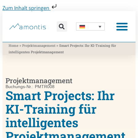
Zum Inhalt springen
Was wir vermitteln
Was wir beitragen
Was wir nutzen
Was uns bewegt
Wer wir sind
»
»
Home
Projektmanagement
Smart Projects: Ihr KI-Training für
intelligentes Projektmanagement
Projektmanagement
Buchungs-Nr.: PMTR008
Smart Projects: Ihr
KI-Training für
intelligentes
Projektmanagement