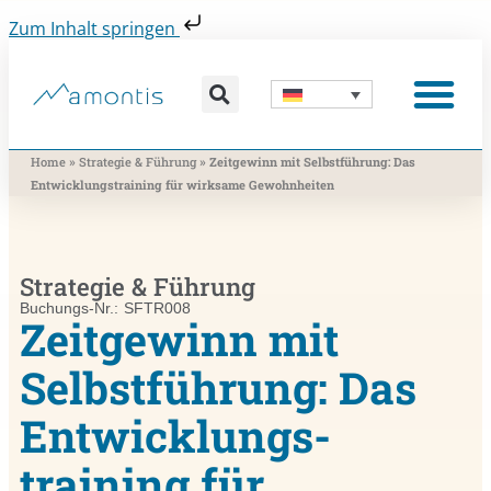
Zum Inhalt springen
Was wir vermitteln
Was wir beitragen
Was wir nutzen
Was uns bewegt
Wer wir sind
»
»
Home
Strategie & Führung
Zeitgewinn mit Selbstführung: Das
Entwicklungs­training für wirksame Gewohnheiten
Strategie & Führung
Buchungs-Nr.: SFTR008
Zeitgewinn mit
Selbstführung: Das
Entwicklungs­
training für