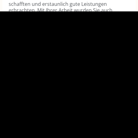
schafften und erstaunlich gute Leistungen
erbrachten. Mit Ihrer Arbeit wurden Sie auch
zu einem wichtigen Vorbild
für die deutsche
Muttergesellschaft.“
Hans J. Steininger
Vorstandsvorsitzender / CEO von
MT Aerospace AG (an OHB Company)
"Der hervorragende Sprachgebrauch des
Trainers, zusammen mit seiner
sehr guten
Vorbereitung
, hat mir geholfen, zu reifen und
alles zu verbessern
."
Anonymous
Projektmanager von Airbus Defence
and Space