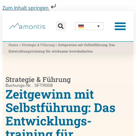
Zum Inhalt springen
Was wir vermitteln
Was wir beitragen
Was wir nutzen
Was uns bewegt
Wer wir sind
»
»
Home
Strategie & Führung
Zeitgewinn mit Selbstführung: Das
Entwicklungs­training für wirksame Gewohnheiten
Strategie & Führung
Buchungs-Nr.: SFTR008
Zeitgewinn mit
Selbstführung: Das
Entwicklungs­
training für