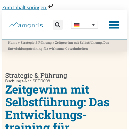
Zum Inhalt springen
Was wir vermitteln
Was wir beitragen
Was wir nutzen
Was uns bewegt
Wer wir sind
»
»
Home
Strategie & Führung
Zeitgewinn mit Selbstführung: Das
Entwicklungs­training für wirksame Gewohnheiten
Strategie & Führung
Buchungs-Nr.: SFTR008
Zeitgewinn mit
Selbstführung: Das
Entwicklungs­
training für