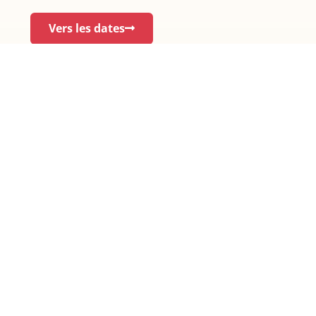
Vers les dates
Qui vous
accompagnera
Mathieu
Blondeau
Arlette
Directeur du
Dumont Du
marketing et
Voitel
des ventes,
Managing
IMCM
Expert
Partner –
PDG,
IMCM
Expert