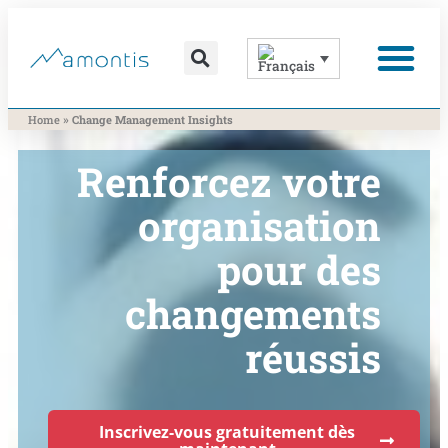
contenu
principal
Nos contributio
»
Home
Change Management Insights
Renforcez votre
organisation
pour des
changements
réussis
Inscrivez-vous gratuitement dès