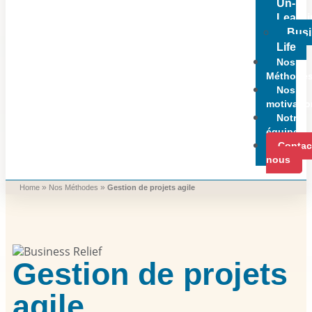
Un-
Learn
Bus
Life
Nos
Méthode
Nos
motivati
Notre
équipe
Contac
nous
»
»
Home
Nos Méthodes
Gestion de projets agile
Gestion de projets
agile