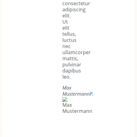
consectetur
consectetu
adipiscing
adipiscing
elit.
elit.
Ut
Ut
elit
elit
tellus,
tellus,
luctus
luctus
nec
nec
ullamcorper
ullamcorp
mattis,
mattis,
pulvinar
pulvinar
dapibus
dapibus
leo.
leo.
Max
Max
Mustermann
PDG
Musterman