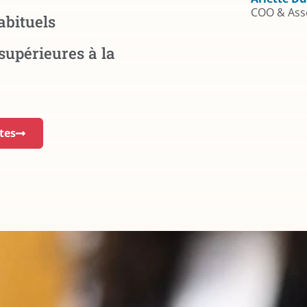
COO & Ass
abituels
supérieures à la
tes