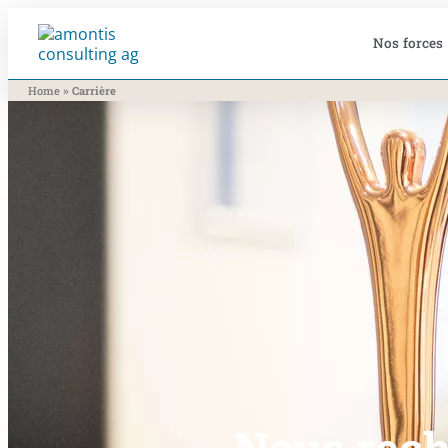
Nos forces
»
Home
Carrière
Nous reche