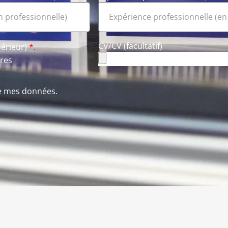
CV/CV (facultatif)
périeur)
*.
res
te mes données.