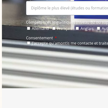
Compétences linguistiques (niveau B2 ou su
Allemand
Français
Anglais
Aut
Consentement
J'accepte qu'amontis me contacte et trai