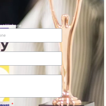
e téléphone
nnées)