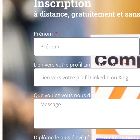
Inscription
à distance, gratuitement et sa
Prénom
Lien vers votre profil LinkedIn ou Xing
Que voulez-vous nous dire ?
Diplôme le plus élevé (études ou formation p