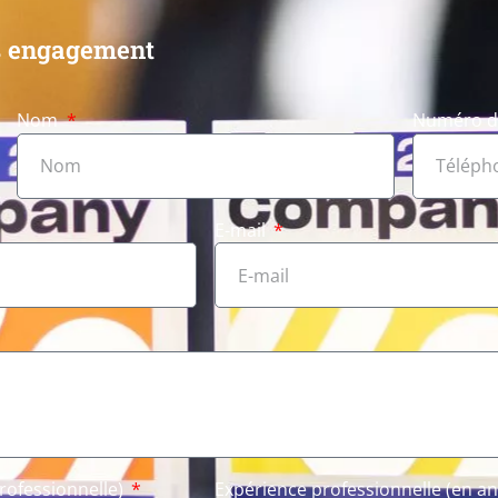
ns engagement
Nom
Numéro d
E-mail
rofessionnelle)
Expérience professionnelle (en a